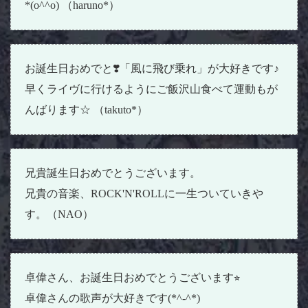
*(o^^o) （haruno*）
お誕生日おめでと❣️「風に飛び乗れ」が大好きです♪
早くライヴに行けるようにご飯沢山食べて運動もが
んばります☆ （takuto*）
兄貴誕生日おめでとうございます。
兄貴の音楽、ROCK'N'ROLLに一生ついていきや
す。（NAO）
卓偉さん、お誕生日おめでとうございます⭐︎
卓偉さんの歌声が大好きです(*^-^*)