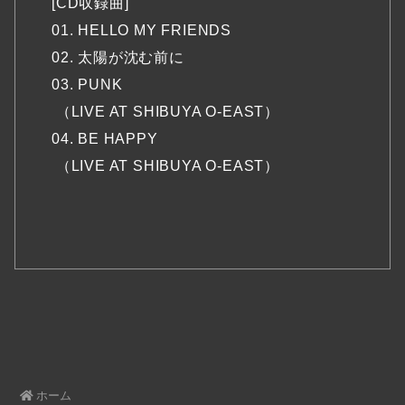
[CD収録曲]
01. HELLO MY FRIENDS
02. 太陽が沈む前に
03. PUNK
（LIVE AT SHIBUYA O-EAST）
04. BE HAPPY
（LIVE AT SHIBUYA O-EAST）
ホーム