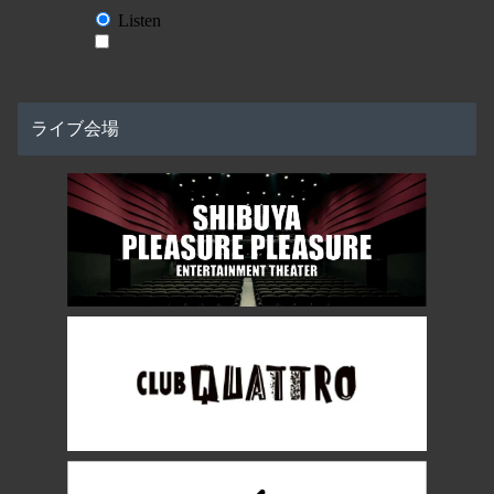
ライブ会場