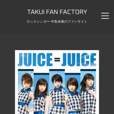
TAKUI FAN FACTORY
ロックシンガー 中島卓偉のファンサイト