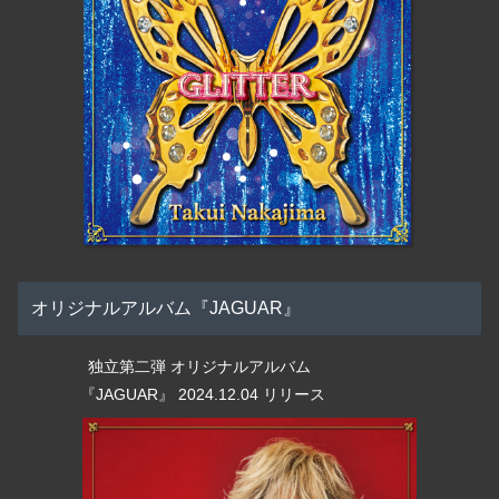
オリジナルアルバム『JAGUAR』
独立第二弾 オリジナルアルバム
『JAGUAR』 2024.12.04 リリース