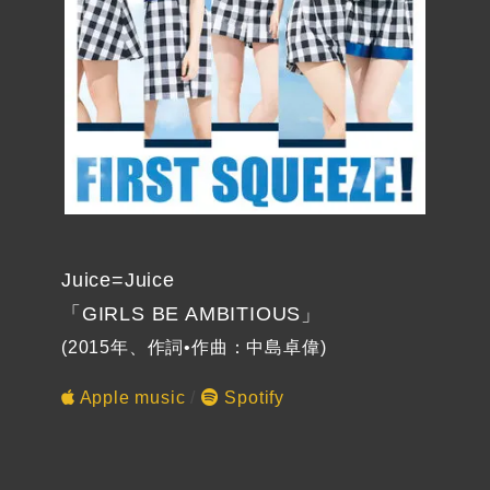
Juice=Juice
「GIRLS BE AMBITIOUS」
(2015年、作詞•作曲：中島卓偉)
Apple music
/
Spotify