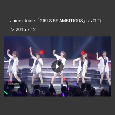
Juice=Juice『GIRLS BE AMBITIOUS』ハロコ
ン 2015.7.12