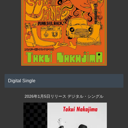
Digital Single
2026年1月5日リリース デジタル・シングル