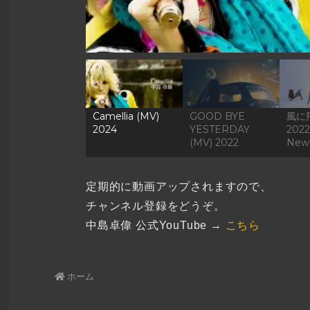
Camellia (MV)
GOOD BYE
風に
2024
YESTERDAY
2022
(MV) 2022
New 
定期的に動画アップされますので、
チャンネル登録をどうぞ。
中島卓偉 公式YouTube →
こちら
ホーム