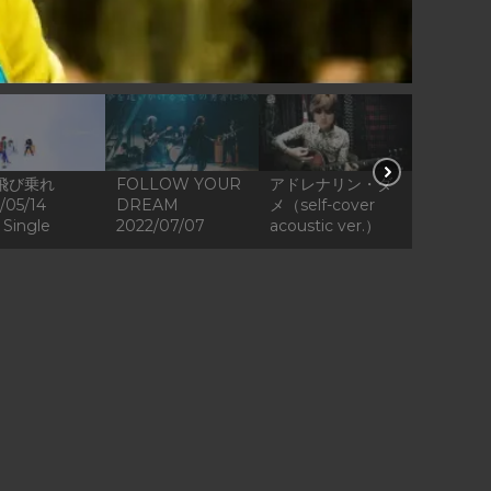
飛び乗れ
FOLLOW YOUR
アドレナリン・ダ
mother
/05/14
DREAM
メ（self-cover
sky（aco
Single
2022/07/07
acoustic ver.）
ver.）20