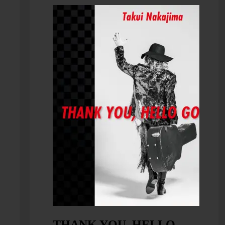
存在（acoustic
Without
FORK IN TH
ustic
ver.）2022
You（acoustic
ROAD（acous
22
ver.）2022
ver.）2022